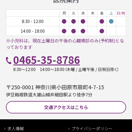
月
火
水
木
金
土
日/祝
●
●
●
●
●
8:30 - 12:00
●
●
●
●
14:00 - 18:00
※小児科は、現在土曜日の午後の心臓検診のみ(予約制)とな
っております
0465-35-8786
8:30〜12:00 14:00〜18:00（木曜 / 土曜午後 / 日祝日除く）
〒250-0001 神奈川県小田原市扇町4-7-15
伊豆箱根鉄道大雄山線井細田駅より徒歩7分
交通アクセスはこちら
求人情報
プライバシーポリシー